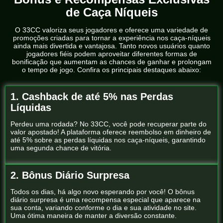
de Caça Níqueis
O 33CC valoriza seus jogadores e oferece uma variedade de
promoções criadas para tornar a experiência nos caça-níqueis
ainda mais divertida e vantajosa. Tanto novos usuários quanto
jogadores fiéis podem aproveitar diferentes formas de
bonificação que aumentam as chances de ganhar e prolongam
o tempo de jogo. Confira os principais destaques abaixo:
1. Cashback de até 5% nas Perdas
Líquidas
Perdeu uma rodada? No 33CC, você pode recuperar parte do
valor apostado! A plataforma oferece reembolso em dinheiro de
até 5% sobre as perdas líquidas nos caça-níqueis, garantindo
uma segunda chance de vitória.
2. Bônus Diário Surpresa
Todos os dias, há algo novo esperando por você! O bônus
diário surpresa é uma recompensa especial que aparece na
sua conta, variando conforme o dia e sua atividade no site.
Uma ótima maneira de manter a diversão constante.