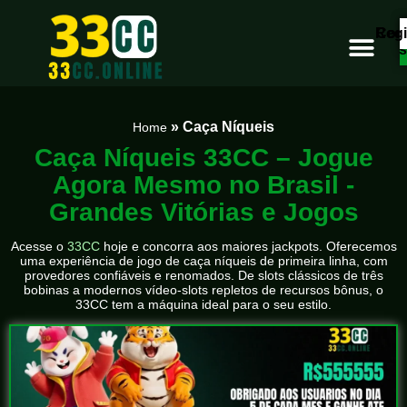
Regi
Cone
s
Caça Níqueis
»
Caça Níqueis
Home
Caça Níqueis 33CC – Jogue
Agora Mesmo no Brasil -
Grandes Vitórias e Jogos
Acesse o
33CC
hoje e concorra aos maiores jackpots. Oferecemos
uma experiência de jogo de caça níqueis de primeira linha, com
provedores confiáveis e renomados. De slots clássicos de três
bobinas a modernos vídeo-slots repletos de recursos bônus, o
33CC tem a máquina ideal para o seu estilo.