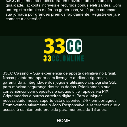
33CC hoje mesmo e descubra um universo de slots de alta
qualidade, jackpots incríveis e recursos bônus eletrizantes. Com
um registro simples e ofertas generosas, você pode começar
sua jornada por grandes prêmios rapidamente. Registre-se já e
comece a diversão!
33CC Cassino – Sua experiência de aposta definitiva no Brasil.
Nossa plataforma opera com licença e auditoria rigorosas,
garantindo a integridade dos jogos e utilizando criptografia SSL
para máxima segurança dos seus dados. Priorizamos a sua
conveniência com depósitos e saques ultra rápidos via PIX,
Criptomoedas e outras carteiras digitais. Para qualquer
necessidade, nosso suporte está disponível 24/7 em português.
Promovemos ativamente o Jogo Responsável e reiteramos que o
acesso é estritamente proibido para menores de 18 anos.
HOME